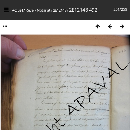
2E12148 492
251/258
Accueil
/
Revel
/
Notariat
/
2E12148
/