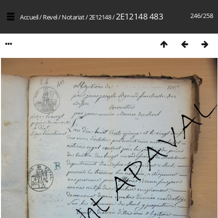
2E12148 483
246/258
Accueil
/
Revel
/
Notariat
/
2E12148
/