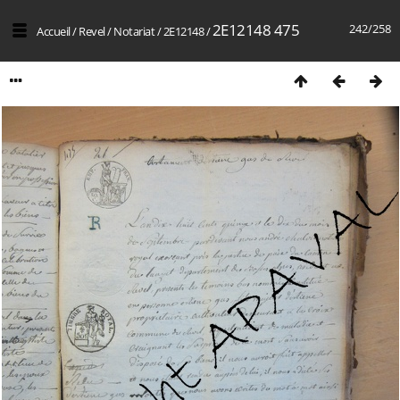
2E12148 475
242/258
Accueil
/
Revel
/
Notariat
/
2E12148
/