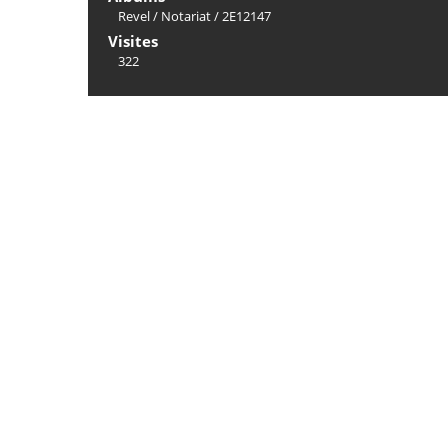
Revel
/
Notariat
/
2E12147
Visites
322