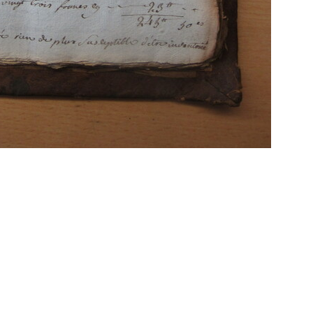
Propulsé par
Piwigo
 transcriptions même partielles sont les bienve