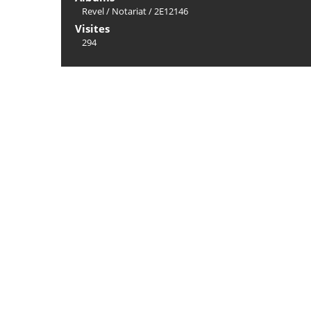
Revel
/
Notariat
/
2E12146
Visites
294