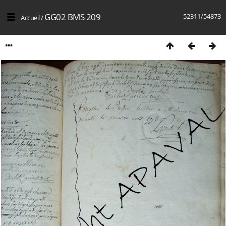
GG02 BMS 209
52311/54873
Accueil
/