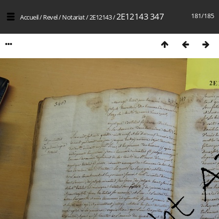
2E12143 347
181/185
Accueil
/
Revel
/
Notariat
/
2E12143
/