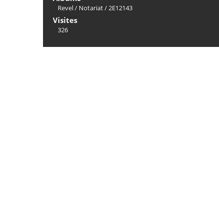
Revel
/
Notariat
/
2E12143
Visites
326