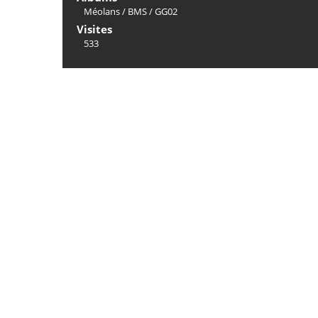
Méolans
/
BMS
/
GG02
Visites
533