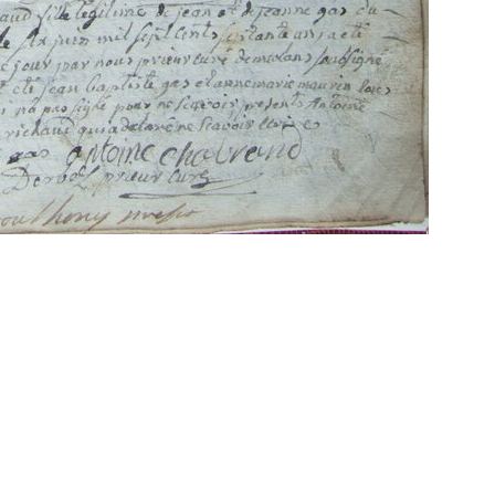
Propulsé par
Piwigo
 transcriptions même partielles sont les bienve