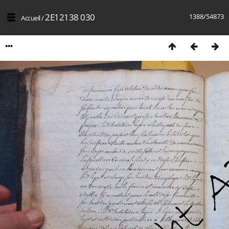
2E12138 030
1388/54873
Accueil
/