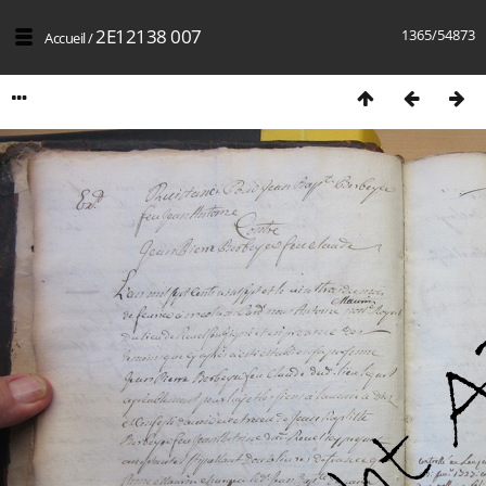
2E12138 007
1365/54873
Accueil
/