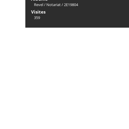
Revel
/
Notariat
/
2E19804
Visites
359