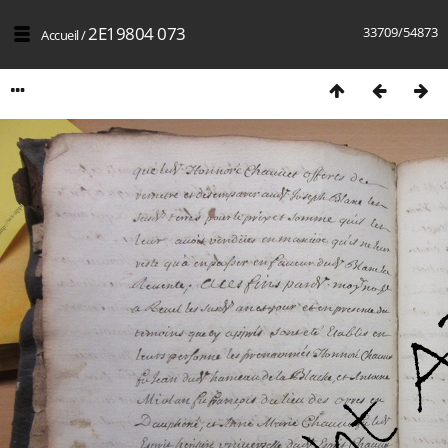
2E19804 073
33709/54873
Accueil
/