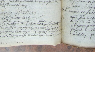
Propulsé par
Piwigo
 transcriptions même partielles sont les bienve