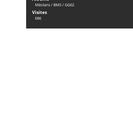
Méolans
/
BMS
/
GG02
Visites
686