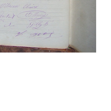
Propulsé par
Piwigo
 transcriptions même partielles sont les bienve