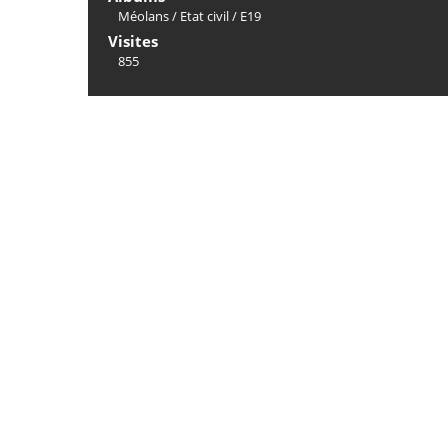
Méolans
/
Etat civil
/
E19
Visites
855