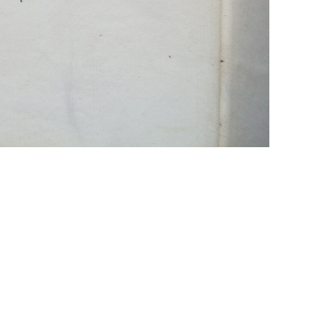
Propulsé par
Piwigo
 transcriptions même partielles sont les bienve