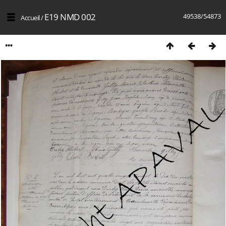
E19 NMD 002
49538/54873
Accueil
/