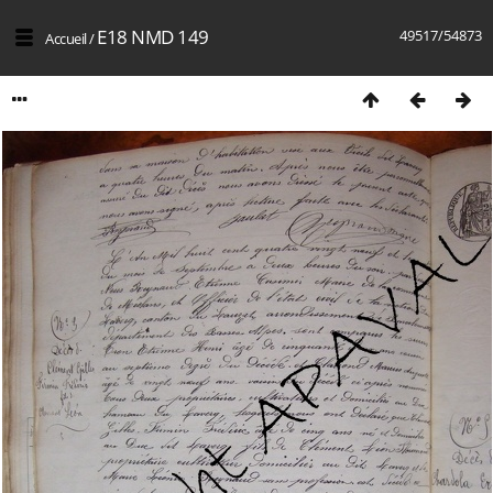
E18 NMD 149
49517/54873
Accueil
/