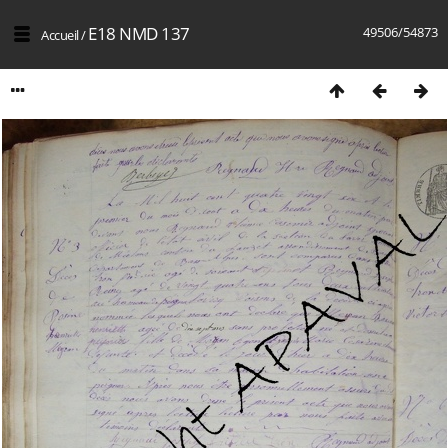
E18 NMD 137
49506/54873
Accueil
/