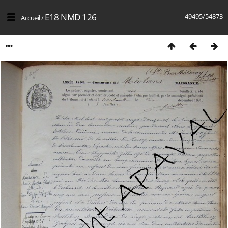
E18 NMD 126
49495/54873
Accueil
/