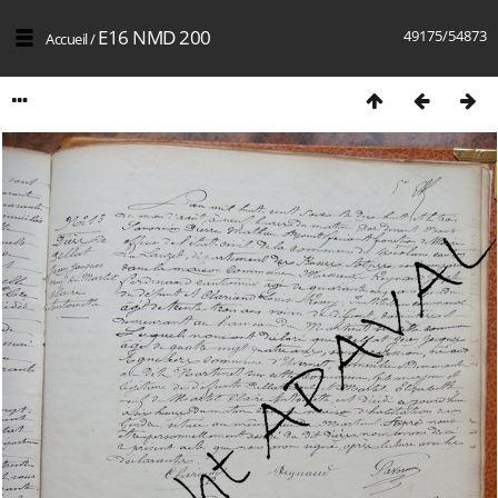
E16 NMD 200
49175/54873
Accueil
/