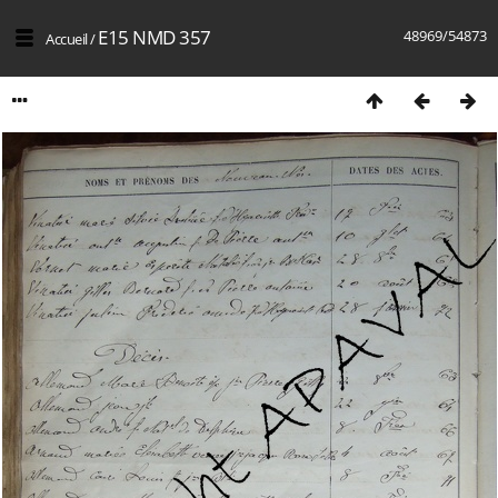
E15 NMD 357
48969/54873
Accueil
/