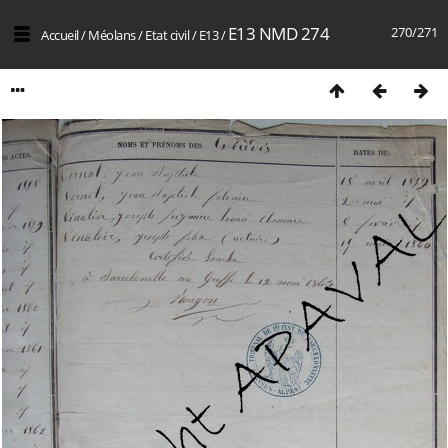
E13 NMD 274
270/271
Accueil
/
Méolans
/
Etat civil
/
E13
/