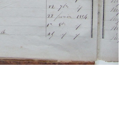
Propulsé par
Piwigo
 transcriptions même partielles sont les bienve