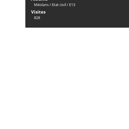
Méolans
/
Etat civil
/
E13
Visites
828