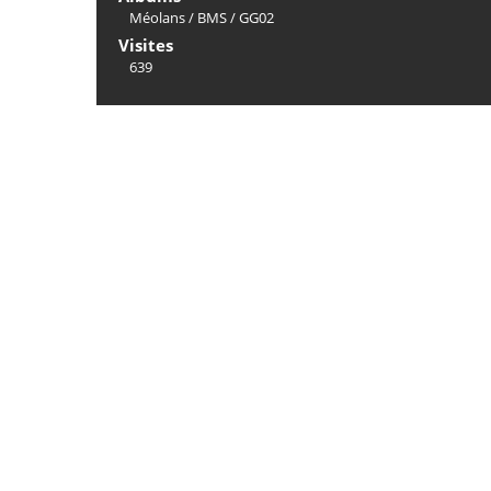
Méolans
/
BMS
/
GG02
Visites
639