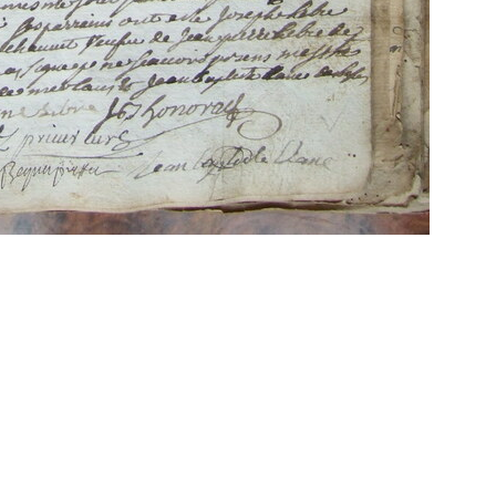
Propulsé par
Piwigo
 transcriptions même partielles sont les bienve