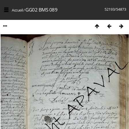
GG02 BMS 089
52193/54873
Accueil
/