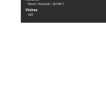
Revel
/
Notariat
/
2E19817
Visites
420