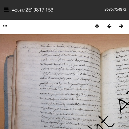
2E19817 153
36867/54873
Accueil
/