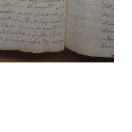
Propulsé par
Piwigo
 transcriptions même partielles sont les bienve