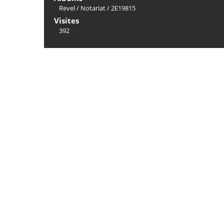
Revel
/
Notariat
/
2E19815
Visites
392