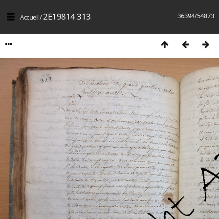
2E19814 313
36394/54873
Accueil
/