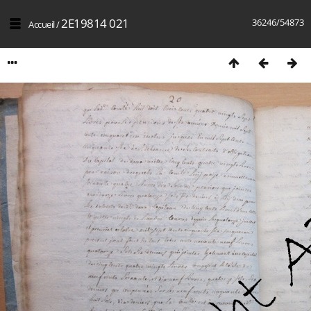
2E19814 021
36246/54873
Accueil
/