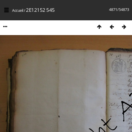
2E12152 545
4871/54873
Accueil
/