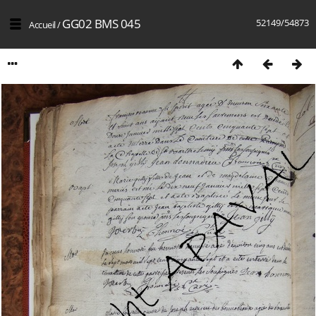
GG02 BMS 045
52149/54873
Accueil
/