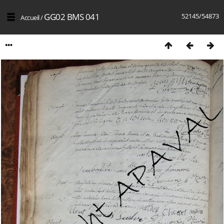
GG02 BMS 041
52145/54873
Accueil
/