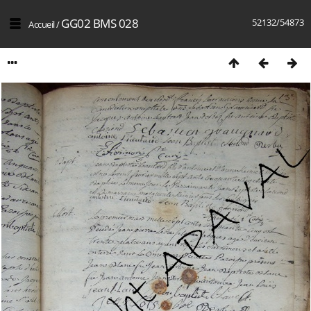
GG02 BMS 028
52132/54873
Accueil
/