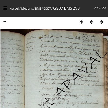
GG07 BMS 298
298/320
Accueil
/
Méolans
/
BMS
/
GG07
/