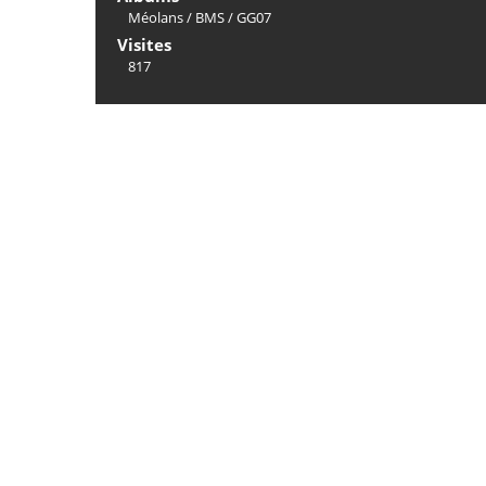
Méolans
/
BMS
/
GG07
Visites
817