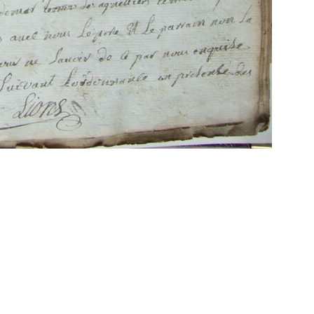
Propulsé par
Piwigo
 transcriptions même partielles sont les bienve