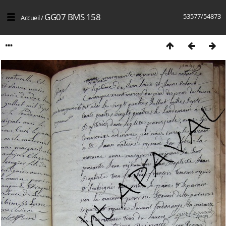
GG07 BMS 158
53577/54873
Accueil
/