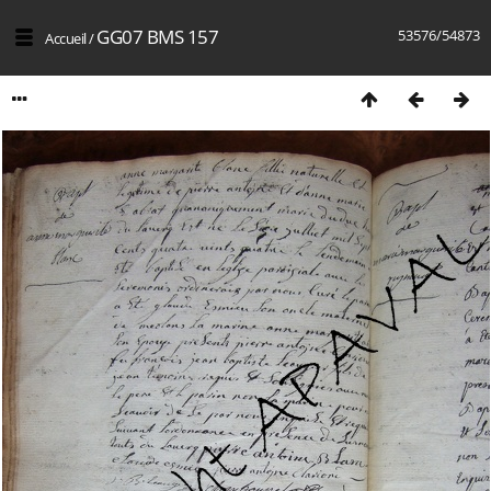
GG07 BMS 157
53576/54873
Accueil
/