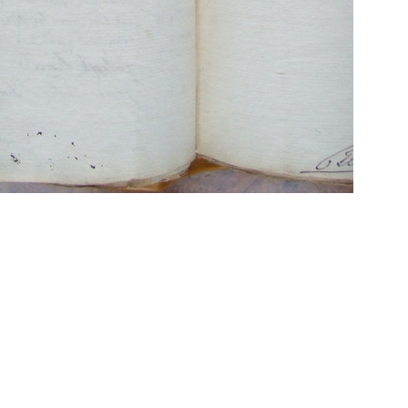
Propulsé par
Piwigo
 transcriptions même partielles sont les bienve