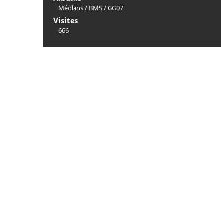
Méolans
/
BMS
/
GG07
Visites
666