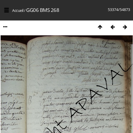
GG06 BMS 268
53374/54873
Accueil
/