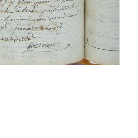
Propulsé par
Piwigo
 transcriptions même partielles sont les bienve