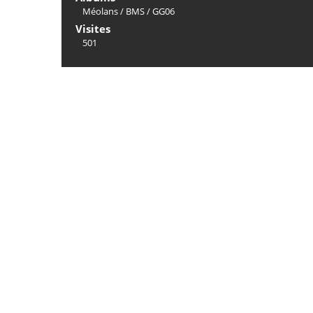
Méolans
/
BMS
/
GG06
Visites
501