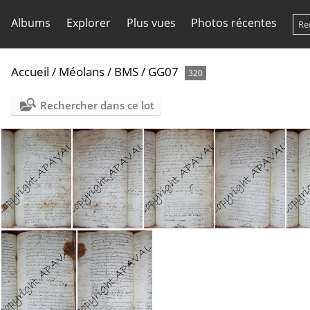
Albums
Explorer
Plus vues
Photos récentes
Accueil
/
Méolans
/
BMS
/
GG07
320
Rechercher dans ce lot
GG07 BMS 121
GG07 BMS 122
GG07 BMS 123
GG07 BMS 124