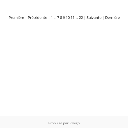
Première
|
Précédente
|
1
...
7
8
9
10
11
...
22
|
Suivante
|
Dernière
Propulsé par
Piwigo