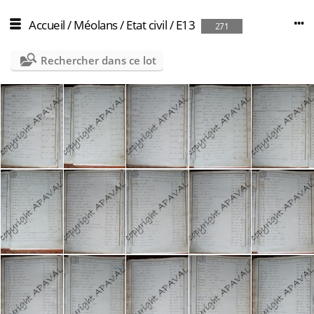
Accueil
/
Méolans
/
Etat civil
/
E13
271
Rechercher dans ce lot