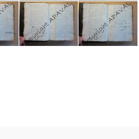
06
2E19807 007
2E19807 008
13
2E19807 014
2E19807 015