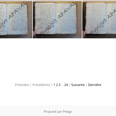
E19807 004
2E19807 005
2E19807 0
E19807 011
2E19807 012
2E19807 0
Première |
Précédente |
1
2
3
...
24
|
Suivante
|
Dernière
Propulsé par
Piwigo