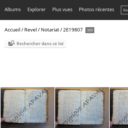
Albums
Explorer
Plus vues
Photos récentes
Accueil
/
Revel
/
Notariat
/
2E19807
360
Rechercher dans ce lot