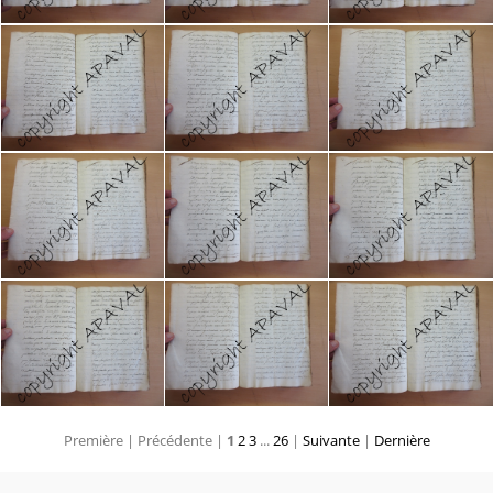
Première |
Précédente |
1
2
3
...
26
|
Suivante
|
Dernière