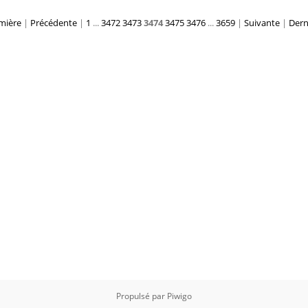
mière
|
Précédente
|
1
...
3472
3473
3474
3475
3476
...
3659
|
Suivante
|
Dern
Propulsé par
Piwigo