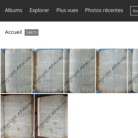
Albums
Explorer
Plus vues
Photos récentes
Accueil
54873
GG01 B 200
GG01 B 201
GG01 B 202
GG01 B 203
GG