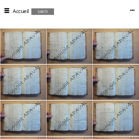
Accueil
54873