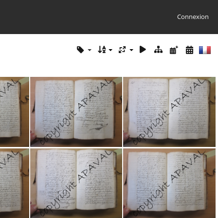
Connexion
92
2E19810 093
2E19810 094