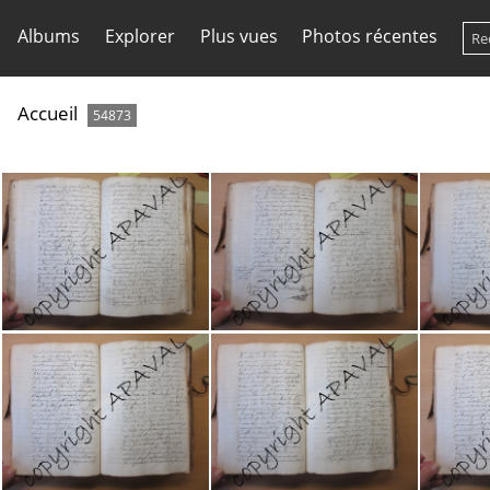
Albums
Explorer
Plus vues
Photos récentes
Accueil
54873
2E19810 088
2E19810 089
2