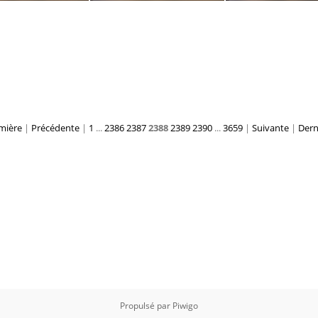
E19810 097
2E19810 098
2E19810 0
mière
|
Précédente
|
1
...
2386
2387
2388
2389
2390
...
3659
|
Suivante
|
Dern
Propulsé par
Piwigo