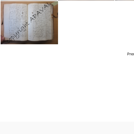
2E19810 095
2E19810 096
2
Pre
2E19810 102