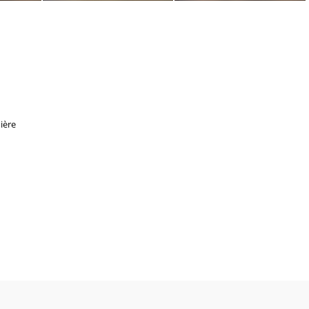
99
2E19810 100
2E19810 101
ière